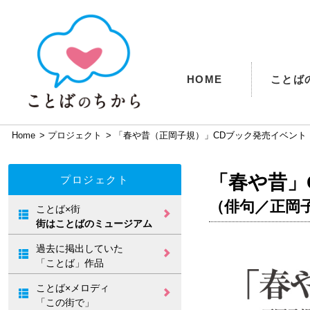
HOME
ことば
Home
>
プロジェクト
>
「春や昔（正岡子規）」CDブック発売イベント
「春や昔」
プロジェクト
（俳句／正岡
ことば×街
街はことばのミュージアム
ことばの掲出／
ロープウェイ街
ことばの電車図
松山城リフト下
松山空港／こと
松山観光港／こ
松山観光港／こ
過去に掲出していた
／
鑑
／
ば図鑑
とば図鑑
とば図鑑
北条ふるさと館、石
ことばのタペス
ことばのバナー
「ことば」でお
「ことば」でお
手川緑地公園
「ことば」作品
トリー図鑑
図鑑
見送り
出迎え
松山総合公園／
松山市役所／こ
ことば×メロディ
ことばのフォト
とば図鑑
フレーム
「この街で」