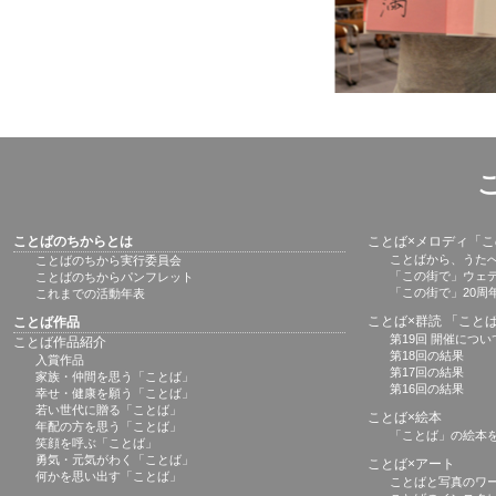
ことばのちからとは
ことば×メロディ「
ことばから、うた
ことばのちから実行委員会
「この街で」ウェ
ことばのちからパンフレット
「この街で」20周
これまでの活動年表
ことば×群読 「こと
ことば作品
第19回 開催につい
ことば作品紹介
第18回の結果
入賞作品
第17回の結果
家族・仲間を思う「ことば」
第16回の結果
幸せ・健康を願う「ことば」
若い世代に贈る「ことば」
ことば×絵本
年配の方を思う「ことば」
「ことば」の絵本
笑顔を呼ぶ「ことば」
勇気・元気がわく「ことば」
ことば×アート
何かを思い出す「ことば」
ことばと写真のワ