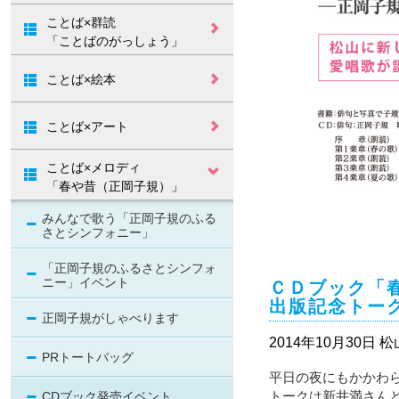
ことばから、う
「この街で」ウ
「この街で」20
ことば×群読
たへ
ェディング
周年記念式典
「ことばのがっしょう」
第19回 開催につ
第18回の結果
第17回の結果
第16回の結果
第15回の結果
第14回開催中止
第13回の結果
第12回開催中止
第11回の結果
第10回の結果
第9回の結果
第8回の結果
第7回の結果
第6回の結果
第1～5回の結果
いて
ことば×絵本
「ことば」の絵
本をつくろう！
ことば×アート
ことばと写真の
ことばのインス
ことばのミュー
ことば×メロディ
ワークショップ
タレーション
ジアム
「春や昔（正岡子規）」
みんなで歌う「正岡子規のふる
さとシンフォニー」
「正岡子規のふるさとシンフォ
ニー」イベント
ＣＤブック「
出版記念トー
正岡子規がしゃべります
2014年10月30日
PRトートバッグ
平日の夜にもかかわ
トークは新井満さん
CDブック発売イベント