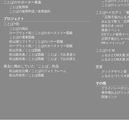
ことばのインスタ
ことばのサポーター募集
ことばのミュージ
ことば使用例
ことばの使用申請／使用規約
ことば×メロディ 「
「正岡子規のふる
プロジェクト
みんなで歌う「正
ことば×街
誕生のきっかけ
ことばの掲出
発表イベント
ロープウェイ街／ことばのタペストリー図鑑
CDブック発売イベ
ことばの電車図鑑
正岡子規がしゃべ
松山城リフト下／ことばのバナー図鑑
PRトートバッグ
ロープウェイ街／ことばのタペストリー図鑑
松山空港／ことば図鑑
ことば×ＣＭ
松山観光港／ことば図鑑「ことば」でお見送り
ふるさとCM大賞 20
松山観光港／ことば図鑑「ことば」でお出迎え
ふるさとCM大賞 20
過去に掲出していた「ことば」作品
受賞
松山総合公園／ことばのフォトフレーム
グッドデザイン賞
松山市役所／ことば図鑑
ふるさとづくり大
その他
プライバシーポリ
著作権およびリン
関連リンク