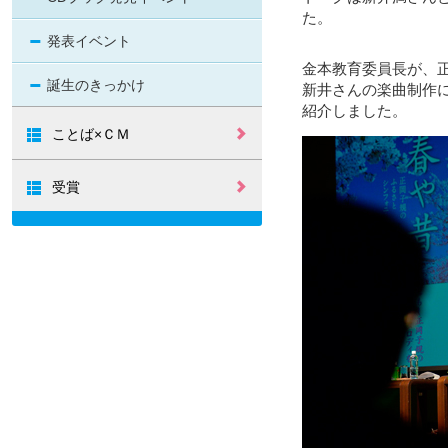
た。
発表イベント
金本教育委員長が、
誕生のきっかけ
新井さんの楽曲制作
紹介しました。
ことば×ＣＭ
ふるさとCM大賞
ふるさとCM大賞
2017
2016
受賞
グッドデザイン
ふるさとづくり
賞
大賞