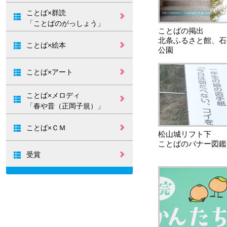
ことばから、う
「この街で」ウ
「この街で」20
ことば×群読
たへ
ェディング
周年記念式典
「ことばのがっしょう」
ことばの掲出
第19回 開催につ
第18回の結果
第17回の結果
第16回の結果
第15回の結果
第14回開催中止
第13回の結果
第12回開催中止
第11回の結果
第10回の結果
第9回の結果
第8回の結果
第7回の結果
第6回の結果
第1～5回の結果
北条ふるさと館、石
いて
ことば×絵本
公園
「ことば」の絵
本をつくろう！
ことば×アート
ことばと写真の
ことばのインス
ことばのミュー
ことば×メロディ
ワークショップ
タレーション
ジアム
「春や昔（正岡子規）」
みんなで歌う
「正岡子規のふ
正岡子規がしゃ
PRトートバッグ
CDブック発売イ
発表イベント
誕生のきっかけ
「正岡子規のふ
るさとシンフォ
べります
ベント
ことば×ＣＭ
るさとシンフォ
ニー」イベント
松山城リフト下
ニー」
ことばのバナー図鑑
ふるさとCM大賞
ふるさとCM大賞
2017
2016
受賞
グッドデザイン
ふるさとづくり
賞
大賞