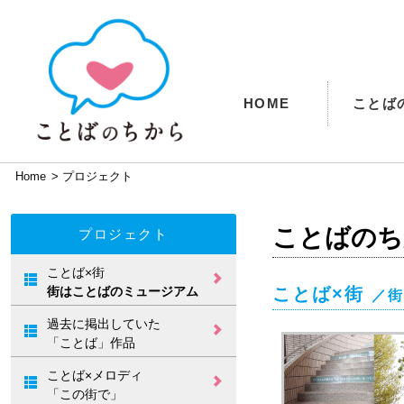
HOME
ことば
Home
>
プロジェクト
ことばのち
プロジェクト
ことば×街
街はことばのミュージアム
ことば×街
／街
ことばの掲出／
ロープウェイ街
ことばの電車図
松山城リフト下
松山空港／こと
松山観光港／こ
松山観光港／こ
過去に掲出していた
／
鑑
／
ば図鑑
とば図鑑
とば図鑑
北条ふるさと館、石
ことばのタペス
ことばのバナー
「ことば」でお
「ことば」でお
手川緑地公園
「ことば」作品
トリー図鑑
図鑑
見送り
出迎え
松山総合公園／
松山市役所／こ
ことば×メロディ
ことばのフォト
とば図鑑
フレーム
「この街で」