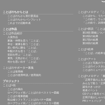
ことばのちからとは
ことば×メロディ「
ことばから、うた
ことばのちから実行委員会
「この街で」ウェ
ことばのちからパンフレット
「この街で」20周
これまでの活動年表
ことば×群読 「こと
ことば作品
第19回 開催につい
ことば作品紹介
第18回の結果
入賞作品
第17回の結果
家族・仲間を思う「ことば」
第16回の結果
幸せ・健康を願う「ことば」
若い世代に贈る「ことば」
ことば×絵本
年配の方を思う「ことば」
「ことば」の絵本
笑顔を呼ぶ「ことば」
勇気・元気がわく「ことば」
ことば×アート
何かを思い出す「ことば」
ことばと写真のワ
ことばのインスタ
ことばのサポーター募集
ことばのミュージ
ことば使用例
ことばの使用申請／使用規約
ことば×メロディ 「
「正岡子規のふる
プロジェクト
みんなで歌う「正
ことば×街
誕生のきっかけ
ことばの掲出
発表イベント
ロープウェイ街／ことばのタペストリー図鑑
CDブック発売イベ
ことばの電車図鑑
正岡子規がしゃべ
松山城リフト下／ことばのバナー図鑑
PRトートバッグ
ロープウェイ街／ことばのタペストリー図鑑