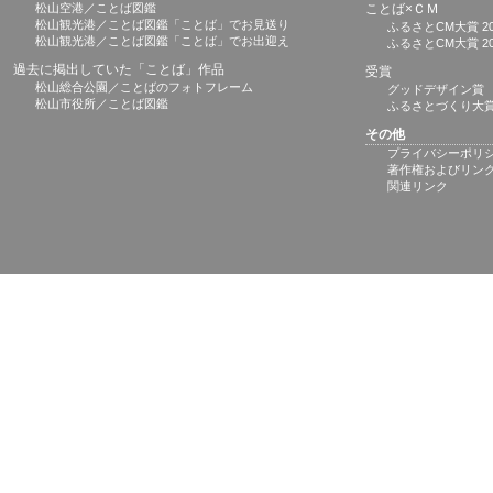
松山空港／ことば図鑑
ことば×ＣＭ
松山観光港／ことば図鑑「ことば」でお見送り
ふるさとCM大賞 20
松山観光港／ことば図鑑「ことば」でお出迎え
ふるさとCM大賞 20
過去に掲出していた「ことば」作品
受賞
松山総合公園／ことばのフォトフレーム
グッドデザイン賞
松山市役所／ことば図鑑
ふるさとづくり大
その他
プライバシーポリ
著作権およびリン
関連リンク