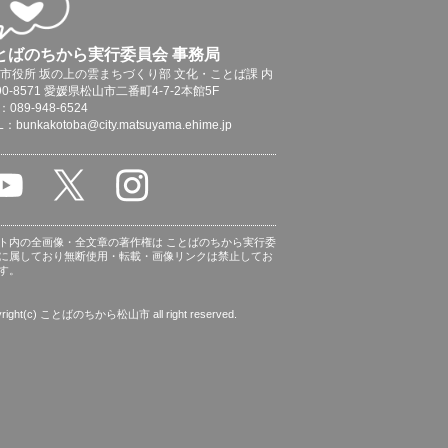
とばのちから実行委員会 事務局
市役所 坂の上の雲まちづくり部 文化・ことば課 内
90-8571 愛媛県松山市二番町4-7-2本館5F
：089-948-6524
L：bunkakotoba@city.matsuyama.ehime.jp
ト内の全画像・全文章の著作権は ことばのちから実行委
に属しており無断使用・転載・画像リンクは禁止してお
す。
yright(c) ことばのちから松山市 all right reserved.