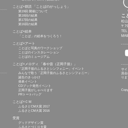
ことば×群読 「ことばのがっしょう」
第19回 開催について
こ
第18回の結果
第17回の結果
松山
第16回の結果
〒7
TEL
ことば×絵本
MAI
「ことば」の絵本をつくろう！
ことば×アート
ことばと写真のワークショップ
ことばのインスタレーション
ことばのミュージアム
ことば×メロディ 「春や昔（正岡子規）」
「正岡子規のふるさとシンフォニー」イベント
サイ
みんなで歌う「正岡子規のふるさとシンフォニー」
員会
誕生のきっかけ
りま
発表イベント
CDブック発売イベント
Cop
正岡子規がしゃべります
PRトートバッグ
ことば×ＣＭ
ふるさとCM大賞 2017
ふるさとCM大賞 2016
受賞
グッドデザイン賞
ふるさとづくり大賞