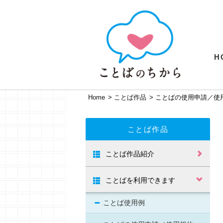
H
Home
>
ことば作品
>
ことばの使用申請／使
ことば作品
ことば作品紹介
入賞作品
家族・仲間を思
幸せ・健康を願
若い世代に贈る
年配の方を思う
笑顔を呼ぶ「こ
勇気・元気がわ
何かを思い出す
う「ことば」
う「ことば」
「ことば」
「ことば」
とば」
く「ことば」
「ことば」
ことばを利用できます
ことば使用例