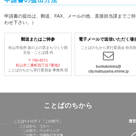
申請書の提出方法
申請書の提出は、郵送、FAX、メールの他、直接担当課までご
わせ下さい。）
郵送またはご持参
電子メールで送信いただく場
松山市役所 坂の上の雲まちづくり部
ことばのちから実行委員会 担当
文化・ことば課 内
〒790-8571
松山市二番町四丁目7番地2
bunkakotoba@
ことばのちから実行委員会 事務局 宛
city.matsuyama.ehime.jp
ことばのちから
ことば×メロディ「この街で」
運営
ことばから、うたへ
「この街で」ウェディング
「この街で」20周年記念式典