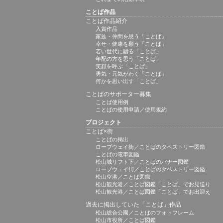
ことば作品
ことば作品紹介
入賞作品
家族・仲間を思う「ことば」
幸せ・健康を願う「ことば」
若い世代に贈る「ことば」
年配の方を思う「ことば」
笑顔を呼ぶ「ことば」
勇気・元気がわく「ことば」
何かを思い出す「ことば」
ことばのサポーター募集
ことば使用例
ことばの使用申請／使用規約
プロジェクト
ことば×街
ことばの掲出
ロープウェイ街／ことばのタペストリー図鑑
ことばの電車図鑑
松山城リフト下／ことばのバナー図鑑
ロープウェイ街／ことばのタペストリー図鑑
松山空港／ことば図鑑
松山観光港／ことば図鑑「ことば」でお見送り
松山観光港／ことば図鑑「ことば」でお出迎え
過去に掲出していた「ことば」作品
松山総合公園／ことばのフォトフレーム
松山市役所／ことば図鑑